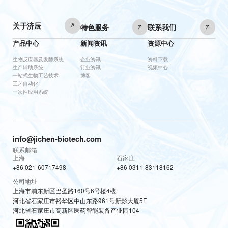
关于济辰
特色服务
联系我们
产品中心
新闻资讯
资源中心
生物反应器及发酵系统
企业资讯
资料下载
生产辅助系统
行业资讯
视频中心
一站式生物工艺技术
博客
工艺自动化
一次性应用系统
info@jichen-biotech.com
联系邮箱
上海
石家庄
+86 021-60717498
+86 0311-83118162
公司地址
上海市浦东新区巴圣路160号6号楼4楼
河北省石家庄市裕华区中山东路961号新影大厦5F
河北省石家庄市高新区医药智能装备产业园104