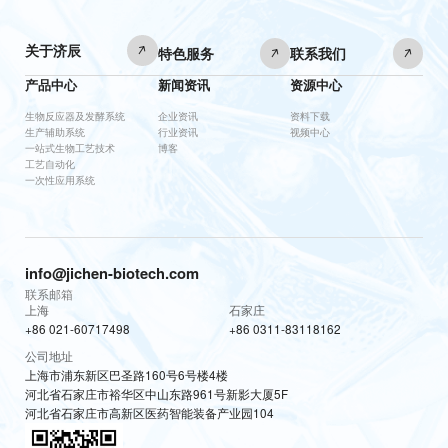
关于济辰
特色服务
联系我们
产品中心
新闻资讯
资源中心
生物反应器及发酵系统
企业资讯
资料下载
生产辅助系统
行业资讯
视频中心
一站式生物工艺技术
博客
工艺自动化
一次性应用系统
info@jichen-biotech.com
联系邮箱
上海
石家庄
+86 021-60717498
+86 0311-83118162
公司地址
上海市浦东新区巴圣路160号6号楼4楼
河北省石家庄市裕华区中山东路961号新影大厦5F
河北省石家庄市高新区医药智能装备产业园104