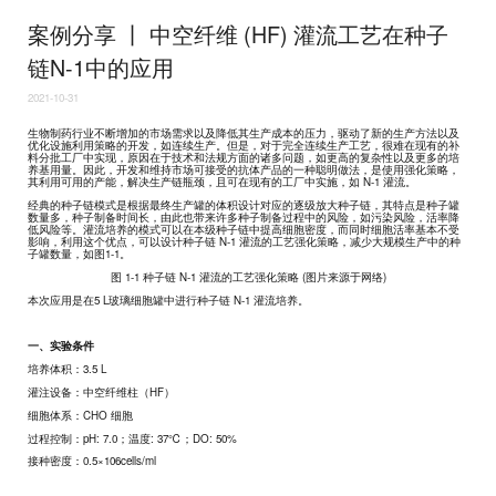
案例分享 丨 中空纤维 (HF) 灌流工艺在种子
链N-1中的应用
2021-10-31
生物制药行业不断增加的市场需求以及降低其生产成本的压力，驱动了新的生产方法以及
优化设施利用策略的开发，如连续生产。但是，对于完全连续生产工艺，很难在现有的补
料分批工厂中实现，原因在于技术和法规方面的诸多问题，如更高的复杂性以及更多的培
养基用量。因此，开发和维持市场可接受的抗体产品的一种聪明做法，是使用强化策略，
其利用可用的产能，解决生产链瓶颈，且可在现有的工厂中实施，如 N-1 灌流。
经典的种子链模式是根据最终生产罐的体积设计对应的逐级放大种子链，其特点是种子罐
数量多，种子制备时间长，由此也带来许多种子制备过程中的风险，如污染风险，活率降
低风险等。灌流培养的模式可以在本级种子链中提高细胞密度，而同时细胞活率基本不受
影响，利用这个优点，可以设计种子链 N-1 灌流的工艺强化策略，减少大规模生产中的种
子罐数量，如图1-1。
图 1-1 种子链 N-1 灌流的工艺强化策略 (图片来源于网络)
本次应用是在5 L玻璃细胞罐中进行种子链 N-1 灌流培养。
一、实验条件
培养体积：3.5 L
灌注设备：中空纤维柱（HF）
细胞体系：CHO 细胞
过程控制：pH: 7.0；温度: 37℃；DO: 50%
接种密度：0.5×10
6
cells/ml