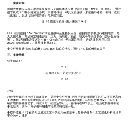
二、实验过程
玻璃式生物反应器及灌注系统在高压灭菌柜离线灭菌（常规灭菌：121℃，30 min），通过
接管机或CPC接头将灌注系统（中空纤维柱）和反应器连接，形成循环通路，补料、收获
（废液）、反洗（新鲜培养基）与系统对接。
图 1-2 连接示意图 (图片来源于网络)
CHO 细胞按照 0.5×10
6
cells/ml 密度接种至生物反应器，按照培养参数进行细胞培养，每
天无菌取样，离线测定细胞密度、活力、葡萄糖、乳酸、铵离子等关键参数（部分数据保
密）。第2天细胞密度达到 4.48×10
6
cells/ml，开始灌注培养，第5天细胞密度达到
21.20×10
6
cells/ml，共收获细胞原3.5 L。
中空纤维柱通过2% NaOH + 2000 ppm NaClO清洗，通过0.4% NaOH保存备用。
三、实验结果
结果如表1-1。
图 1-3
与原种子链工艺对比如表1-2。
图 1-4
小结
相较于经典的批次种子制备策略，采用中空纤维柱 (HF) 的切向流灌流工艺可以适应更高的
工作体积，而细胞密度则是灌流3天即可达到经典策略的4倍，活细胞总数达5倍，实现下一
级扩增的接种量需求，与此同时，细胞活率可以一直维持在99%以上。在后续的移种实验
中也证明，该 N-1 种子链种细胞与经典策略结果一致。
中空纤维柱 (HF) 在切向流灌流工艺中的应用效果显著，是种子链 N-1 工艺强化补料批培养
平台的有力辅助。