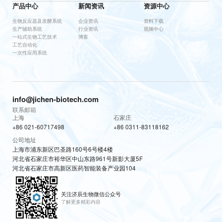
产品中心
新闻资讯
资源中心
生物反应器及发酵系统
企业资讯
资料下载
生产辅助系统
行业资讯
视频中心
一站式生物工艺技术
博客
工艺自动化
一次性应用系统
info@jichen-biotech.com
联系邮箱
上海
石家庄
+86 021-60717498
+86 0311-83118162
公司地址
上海市浦东新区巴圣路160号6号楼4楼
河北省石家庄市裕华区中山东路961号新影大厦5F
河北省石家庄市高新区医药智能装备产业园104
关注济辰生物微信公众号
了解更多精彩内容