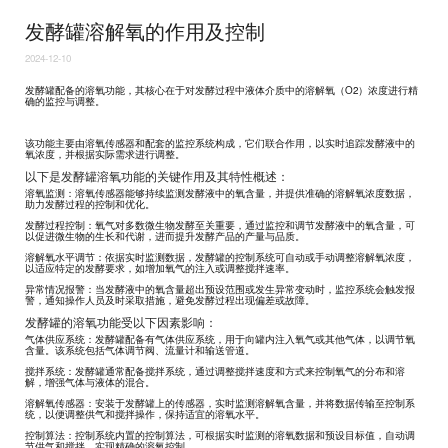
发酵罐溶解氧的作用及控制
2024-12-10
发酵罐配备的溶氧功能，其核心在于对发酵过程中液体介质中的溶解氧（O2）浓度进行精
确的监控与调整。
该功能主要由溶氧传感器和配套的监控系统构成，它们联合作用，以实时追踪发酵液中的
氧浓度，并根据实际需求进行调整。
以下是发酵罐溶氧功能的关键作用及其特性概述：
溶氧监测：溶氧传感器能够持续监测发酵液中的氧含量，并提供准确的溶解氧浓度数据，
助力发酵过程的控制和优化。
发酵过程控制：氧气对多数微生物发酵至关重要，通过监控和调节发酵液中的氧含量，可
以促进微生物的生长和代谢，进而提升发酵产品的产量与品质。
溶解氧水平调节：依据实时监测数据，发酵罐的控制系统可自动或手动调整溶解氧浓度，
以适应特定的发酵要求，如增加氧气的注入或调整搅拌速率。
异常情况报警：当发酵液中的氧含量超出预设范围或发生异常变动时，监控系统会触发报
警，通知操作人员及时采取措施，避免发酵过程出现偏差或故障。
发酵罐的溶氧功能受以下因素影响：
气体供应系统：发酵罐配备有气体供应系统，用于向罐内注入氧气或其他气体，以调节氧
含量。该系统包括气体调节阀、流量计和输送管道。
搅拌系统：发酵罐通常配备搅拌系统，通过调整搅拌速度和方式来控制氧气的分布和溶
解，增强气体与液体的混合。
溶解氧传感器：安装于发酵罐上的传感器，实时监测溶解氧含量，并将数据传输至控制系
统，以便调整供气和搅拌操作，保持适宜的溶氧水平。
控制算法：控制系统内置的控制算法，可根据实时监测的溶氧数据和预设目标值，自动调
节供气和搅拌，实现精确的溶氧控制。