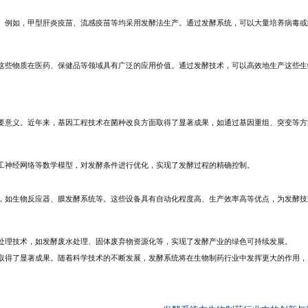
。例如，甲型肝炎疫苗、流感疫苗等均采用发酵法生产。通过发酵系统，可以大量培养病毒或
这些物质在医药、保健品等领域具有广泛的应用价值。通过发酵技术，可以高效地生产这些生
要意义。近年来，基因工程技术在菌种改良方面取得了显著成果，如通过基因重组、突变等方
工神经网络等数学模型，对发酵条件进行优化，实现了发酵过程的精确控制。
，如生物反应器、膜发酵系统等。这些设备具有自动化程度高、生产效率高等优点，为发酵技
处理技术，如发酵废水处理、固体废弃物资源化等，实现了发酵产业的绿色可持续发展。
取得了显著成果。随着科学技术的不断发展，发酵系统将在生物制药行业中发挥更大的作用，