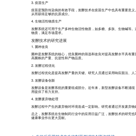
3. 疫苗生产
疫苗是预防传染病的有效手段，发酵技术在疫苗生产中也具有重要意义
从而获得足够的抗原成分。
4. 生物活性物质生产
发酵系统还可用于生产多种生物活性物质，如多糖、多肽、生物碱等。
物质，满足市场需求。
发酵技术的研究进展
1. 菌种改良
菌种是发酵系统的核心，优良菌种的筛选和改良对提高发酵水平具有重
高菌株的产量、抗逆性和产物品质。
2. 发酵过程优化
发酵过程优化是提高发酵产量的关键。研究人员通过采用响应面法、人
3. 发酵设备创新
发酵设备是发酵系统的重要组成部分。近年来，新型发酵设备不断涌现
用提供了有力支持。
4. 发酵废弃物处理
发酵过程中产生的废弃物对环境造成一定影响。研究者通过开发废弃物
总之，发酵系统在生物制药行业中的应用日益广泛，发酵技术的研究也
健康事业作出更大贡献。