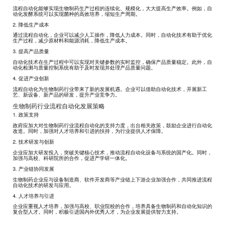
流程自动化能够实现生物制药生产过程的连续化、规模化，大大提高生产效率。例如，自
动化发酵系统可以实现菌种的高效培养，缩短生产周期。
2. 降低生产成本
通过流程自动化，企业可以减少人工操作，降低人力成本。同时，自动化技术有助于优化
生产过程，减少原材料和能源消耗，降低生产成本。
3. 提高产品质量
自动化技术在生产过程中可以实现对关键参数的实时监控，确保产品质量稳定。此外，自
动化检测与质量控制系统有助于及时发现并处理产品质量问题。
4. 促进产业创新
流程自动化为生物制药行业带来了新的发展机遇。企业可以借助自动化技术，开展新工
艺、新设备、新产品的研发，提升产业竞争力。
生物制药行业流程自动化发展策略
1. 政策支持
政府应加大对生物制药行业流程自动化的支持力度，出台相关政策，鼓励企业进行自动化
改造。同时，加强对人才培养和引进的扶持，为行业提供人才保障。
2. 技术研发与创新
企业应加大研发投入，突破关键核心技术，推动流程自动化设备与系统的国产化。同时，
加强与高校、科研院所的合作，促进产学研一体化。
3. 产业链协同发展
生物制药企业应与设备制造商、软件开发商等产业链上下游企业加强合作，共同推进流程
自动化技术的研发与应用。
4. 人才培养与引进
企业应重视人才培养，加强与高校、职业院校的合作，培养具备生物制药和自动化知识的
复合型人才。同时，积极引进国内外优秀人才，为企业发展提供智力支持。