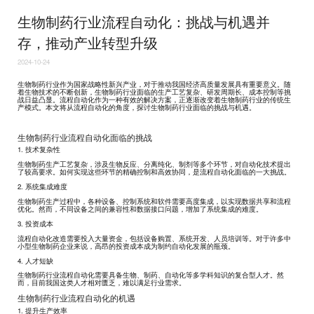
生物制药行业流程自动化：挑战与机遇并
存，推动产业转型升级
2024-10-24
生物制药行业作为国家战略性新兴产业，对于推动我国经济高质量发展具有重要意义。随
着生物技术的不断创新，生物制药行业面临的生产工艺复杂、研发周期长、成本控制等挑
战日益凸显。流程自动化作为一种有效的解决方案，正逐渐改变着生物制药行业的传统生
产模式。本文将从流程自动化的角度，探讨生物制药行业面临的挑战与机遇。
生物制药行业流程自动化面临的挑战
1. 技术复杂性
生物制药生产工艺复杂，涉及生物反应、分离纯化、制剂等多个环节，对自动化技术提出
了较高要求。如何实现这些环节的精确控制和高效协同，是流程自动化面临的一大挑战。
2. 系统集成难度
生物制药生产过程中，各种设备、控制系统和软件需要高度集成，以实现数据共享和流程
优化。然而，不同设备之间的兼容性和数据接口问题，增加了系统集成的难度。
3. 投资成本
流程自动化改造需要投入大量资金，包括设备购置、系统开发、人员培训等。对于许多中
小型生物制药企业来说，高昂的投资成本成为制约自动化发展的瓶颈。
4. 人才短缺
生物制药行业流程自动化需要具备生物、制药、自动化等多学科知识的复合型人才。然
而，目前我国这类人才相对匮乏，难以满足行业需求。
生物制药行业流程自动化的机遇
1. 提升生产效率