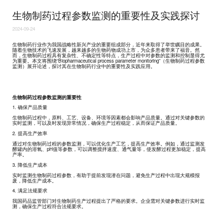
生物制药过程参数监测的重要性及实践探讨
2024-09-24
生物制药行业作为我国战略性新兴产业的重要组成部分，近年来取得了举世瞩目的成果。
随着生物技术的飞速发展，越来越多的生物药物成功上市，为众多患者带来了福音。然
而，生物制药过程具有复杂性、不确定性等特点，生产过程中对参数的监测和控制显得尤
为重要。本文将围绕“Biopharmaceutical process parameter monitoring”（生物制药过程参数
监测）展开论述，探讨其在生物制药行业中的重要性及实践应用。
生物制药过程参数监测的重要性
1. 确保产品质量
生物制药过程中，原料、工艺、设备、环境等因素都会影响产品质量。通过对关键参数的
实时监测，可以及时发现异常情况，确保生产过程稳定，从而保证产品质量。
2. 提高生产效率
通过对生物制药过程的参数监测，可以优化生产工艺，提高生产效率。例如，通过监测发
酵罐内的溶氧、pH值等参数，可以调整搅拌速度、通气量等，使发酵过程更加稳定，提高
产率。
3. 降低生产成本
实时监测生物制药过程参数，有助于提前发现潜在问题，避免生产过程中出现大规模报
废，降低生产成本。
4. 满足法规要求
我国药品监管部门对生物制药生产过程提出了严格的要求。企业需对关键参数进行实时监
测，确保生产过程符合法规要求。