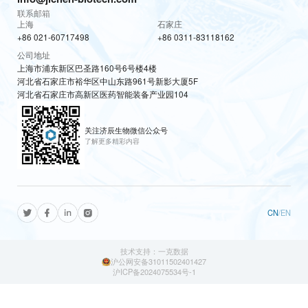
联系邮箱
上海
石家庄
+86 021-60717498
+86 0311-83118162
公司地址
上海市浦东新区巴圣路160号6号楼4楼
河北省石家庄市裕华区中山东路961号新影大厦5F
河北省石家庄市高新区医药智能装备产业园104
关注济辰生物微信公众号
了解更多精彩内容
CN
/
EN
技术支持：一克数据
沪公网安备31011502401427
沪ICP备2024075534号-1