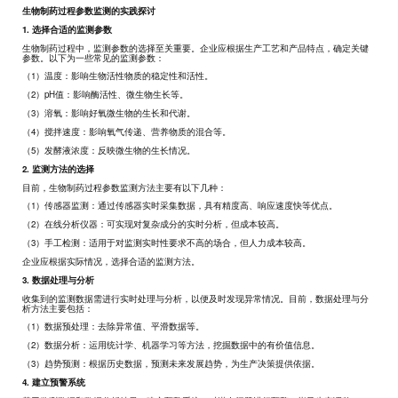
生物制药过程参数监测的实践探讨
1. 选择合适的监测参数
生物制药过程中，监测参数的选择至关重要。企业应根据生产工艺和产品特点，确定关键
参数。以下为一些常见的监测参数：
（1）温度：影响生物活性物质的稳定性和活性。
（2）pH值：影响酶活性、微生物生长等。
（3）溶氧：影响好氧微生物的生长和代谢。
（4）搅拌速度：影响氧气传递、营养物质的混合等。
（5）发酵液浓度：反映微生物的生长情况。
2. 监测方法的选择
目前，生物制药过程参数监测方法主要有以下几种：
（1）传感器监测：通过传感器实时采集数据，具有精度高、响应速度快等优点。
（2）在线分析仪器：可实现对复杂成分的实时分析，但成本较高。
（3）手工检测：适用于对监测实时性要求不高的场合，但人力成本较高。
企业应根据实际情况，选择合适的监测方法。
3. 数据处理与分析
收集到的监测数据需进行实时处理与分析，以便及时发现异常情况。目前，数据处理与分
析方法主要包括：
（1）数据预处理：去除异常值、平滑数据等。
（2）数据分析：运用统计学、机器学习等方法，挖掘数据中的有价值信息。
（3）趋势预测：根据历史数据，预测未来发展趋势，为生产决策提供依据。
4. 建立预警系统