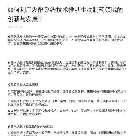
如何利用发酵系统技术推动生物制药领域的
创新与发展？
2024-09-09
发酵系统技术作为一种重要的生物工程技术，在生物制药领域具有广泛的应用。本文从发
酵系统技术的基本原理、在生物制药中的应用、发展趋势以及面临的挑战等方面进行探
讨，旨在为生物制药行业提供有益的参考。
发酵系统技术是指利用微生物的代谢能力，通过控制发酵过程中的各种条件，实现目标产
物的大规模生产。生物制药是指利用生物技术生产的药物，主要包括疫苗、抗体、重组蛋
白、酶制剂等。发酵系统技术在生物制药领域具有举足轻重的地位，为我国生物制药产业
提供了有力支撑。
发酵系统技术基本原理
1. 发酵菌种的选择：发酵过程的关键在于选择合适的菌种。生物制药常用的菌种有大肠杆
菌、酵母菌、芽孢杆菌等。
2. 发酵条件控制：主要包括温度、pH、溶氧、转速、营养物质等。通过优化发酵条件，可
以提高目标产物的产量和品质。
3. 发酵过程监测：利用现代分析技术，如光谱、色谱、质谱等，实时监测发酵过程中的菌
体生长、产物合成等参数。
发酵系统技术在生物制药中的应用
1. 疫苗生产：发酵系统技术用于生产病毒疫苗、细菌疫苗等。例如，利用酵母菌发酵生产