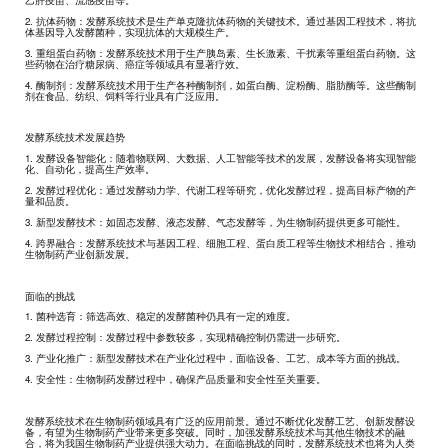
乙肝疫苗、流感疫苗等。
2. 抗体药物：发酵系统技术是生产单克隆抗体药物的关键技术。通过基因工程技术，将抗
体基因导入发酵菌种，实现抗体的大规模生产。
3. 重组蛋白药物：发酵系统技术用于生产胰岛素、生长激素、干扰素等重组蛋白药物。这
些药物在治疗糖尿病、癌症等领域具有显著疗效。
4. 酶制剂：发酵系统技术用于生产各种酶制剂，如蛋白酶、淀粉酶、脂肪酶等。这些酶制
剂在食品、纺织、饲料等行业具有广泛应用。
发酵系统技术发展趋势
1. 发酵设备智能化：随着物联网、大数据、人工智能等技术的发展，发酵设备将实现智能
化、自动化，提高生产效率。
2. 发酵过程优化：通过发酵动力学、代谢工程等研究，优化发酵过程，提高目标产物的产
量和品质。
3. 新型发酵技术：如固态发酵、液态发酵、气态发酵等，为生物制药提供更多可能性。
4. 跨界融合：发酵系统技术与基因工程、细胞工程、蛋白质工程等生物技术相结合，推动
生物制药产业创新发展。
面临的挑战
1. 菌种选育：筛选高效、稳定的发酵菌种仍具有一定的难度。
2. 发酵过程控制：发酵过程中参数较多，实现精确控制仍需进一步研究。
3. 产业化推广：新型发酵技术在产业化过程中，面临设备、工艺、成本等方面的挑战。
4. 安全性：生物制药发酵过程中，确保产品质量和安全性至关重要。
发酵系统技术在生物制药领域具有广泛的应用前景。通过不断优化发酵工艺、创新发酵设
备，有望为生物制药产业带来更多突破。同时，加强发酵系统技术与其他生物技术的融
合，将为我国生物制药产业提供强大动力。在面临挑战的同时，发酵系统技术也将为人类