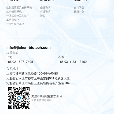
生物反应器及发酵系统
企业资讯
资料下载
生产辅助系统
行业资讯
视频中心
一站式生物工艺技术
博客
工艺自动化
一次性应用系统
info@jichen-biotech.com
联系邮箱
上海
石家庄
+86 021-60717498
+86 0311-83118162
公司地址
上海市浦东新区巴圣路160号6号楼4楼
河北省石家庄市裕华区中山东路961号新影大厦5F
河北省石家庄市高新区医药智能装备产业园104
关注济辰生物微信公众号
了解更多精彩内容